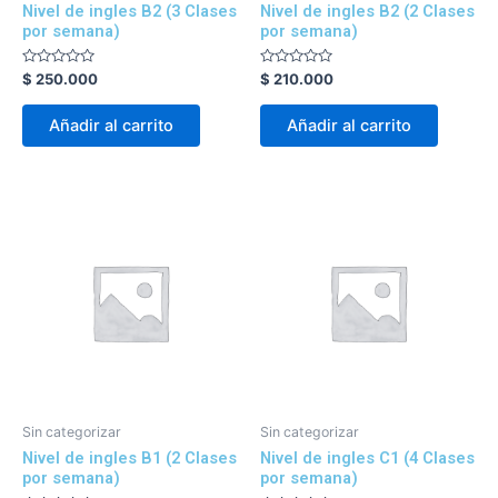
Nivel de ingles B2 (3 Clases
Nivel de ingles B2 (2 Clases
por semana)
por semana)
Valorado
Valorado
$
250.000
$
210.000
con
con
0
0
de
de
Añadir al carrito
Añadir al carrito
5
5
Sin categorizar
Sin categorizar
Nivel de ingles B1 (2 Clases
Nivel de ingles C1 (4 Clases
por semana)
por semana)